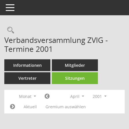
Toggle navigation
Rechercheauswahl
Verbandsversammlung ZVIG -
Termine 2001
Informationen
Mitglieder
Vertreter
Sitzungen
Monat
April
2001
Aktuell
Gremium auswählen