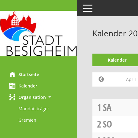
Toggle navigation
Kalender 20
Kalender
Startseite
April
Kalender
Organisation
1
SA
Mandatsträger
Gremien
2
SO