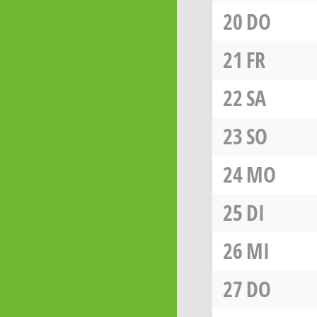
20
DO
21
FR
22
SA
23
SO
24
MO
25
DI
26
MI
27
DO