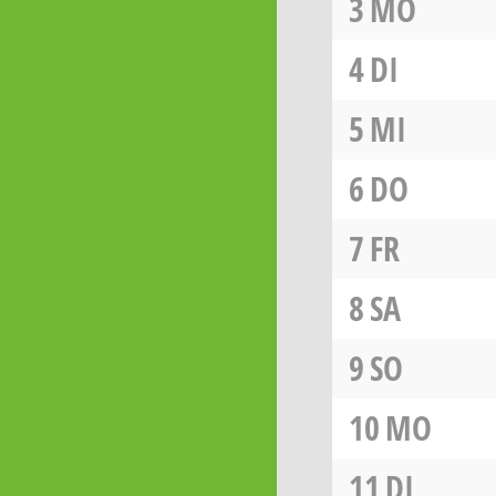
3
MO
4
DI
5
MI
6
DO
7
FR
8
SA
9
SO
10
MO
11
DI