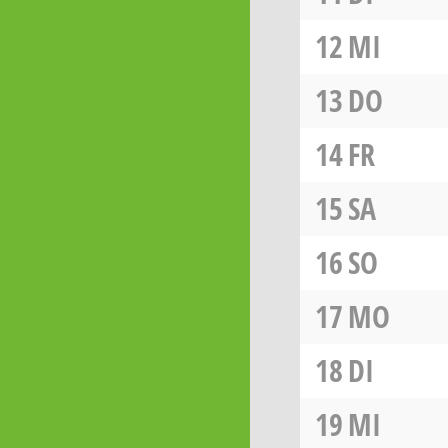
12
MI
13
DO
14
FR
15
SA
16
SO
17
MO
18
DI
19
MI