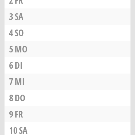
2
FR
3
SA
4
SO
5
MO
6
DI
7
MI
8
DO
9
FR
10
SA