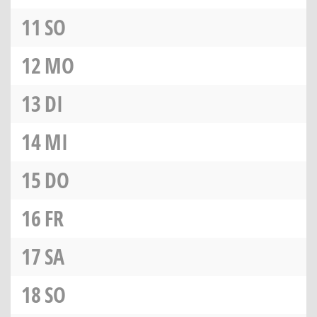
11
SO
12
MO
13
DI
14
MI
15
DO
16
FR
17
SA
18
SO