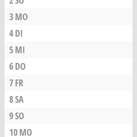
2
SO
3
MO
4
DI
5
MI
6
DO
7
FR
8
SA
9
SO
10
MO