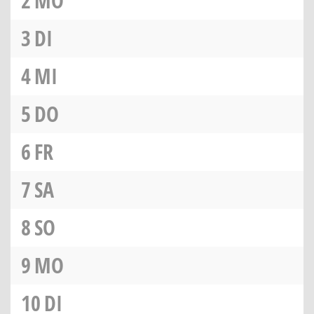
2
MO
3
DI
4
MI
5
DO
6
FR
7
SA
8
SO
9
MO
10
DI