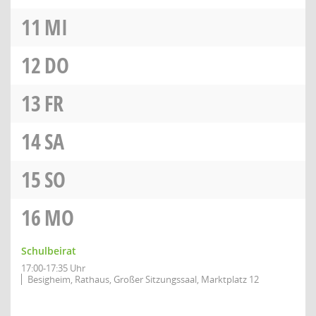
11
MI
12
DO
13
FR
14
SA
15
SO
16
MO
Schulbeirat
17:00-17:35 Uhr
Besigheim, Rathaus, Großer Sitzungssaal, Marktplatz 12