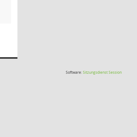
(Wird in
Software:
Sitzungsdienst
Session