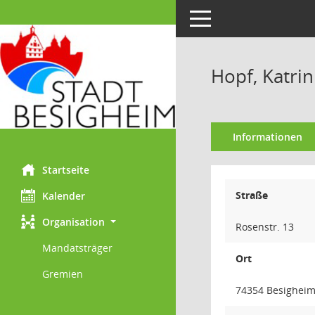
Toggle navigation
Hopf, Katrin
Informationen
Startseite
Straße
Kalender
Organisation
Rosenstr. 13
Mandatsträger
Ort
Gremien
74354 Besigheim