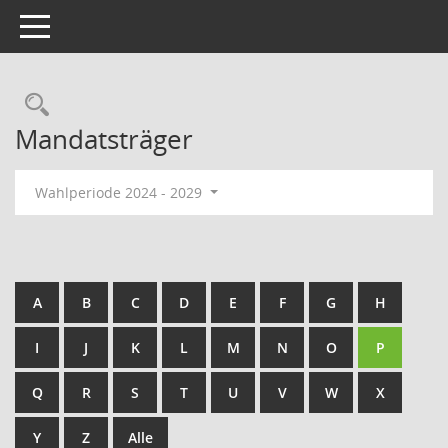
Toggle navigation
Rechercheauswahl
Mandatsträger
Wahlperiode 2024 - 2029
A
B
C
D
E
F
G
H
I
J
K
L
M
N
O
P
Q
R
S
T
U
V
W
X
Y
Z
Alle