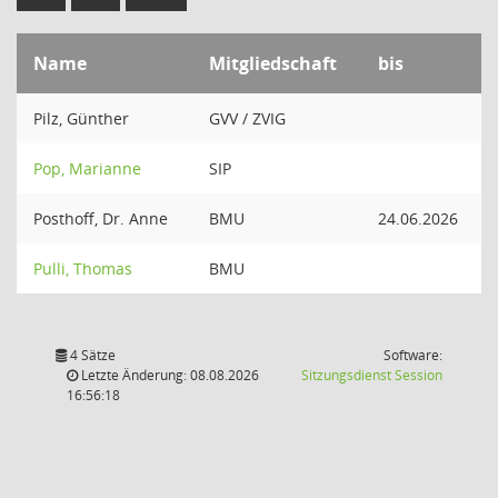
Name
Mitgliedschaft
bis
Pilz, Günther
GVV / ZVIG
Pop, Marianne
SIP
Posthoff, Dr. Anne
BMU
24.06.2026
Pulli, Thomas
BMU
4 Sätze
Software:
(Wird in
Letzte Änderung: 08.08.2026
Sitzungsdienst
Session
16:56:18