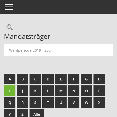
Toggle navigation
Rechercheauswahl
Mandatsträger
Wahlperiode 2019 - 2024
A
B
C
D
E
F
G
H
I
J
K
L
M
N
O
P
Q
R
S
T
U
V
W
X
Y
Z
Alle